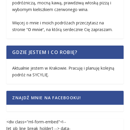
podróżniczą, mocną kawą, prawdziwą włoską pizzą i
wybornym kieliszkiem czerwonego wina.
Więcej o mnie i moich podróżach przeczytasz na
stronie “
O mnie
“, na którą serdecznie Cię zapraszam.
GDZIE JESTEM I CO ROBIĘ?
Aktualnie jestem w Krakowie. Pracuję i planuję kolejną
podróż na SYCYLIĘ.
ZNAJDŹ MNIE NA FACEBOOKU!
<div class="ml-form-embed"<!--
[et_pb_line_break_holder] --> data-