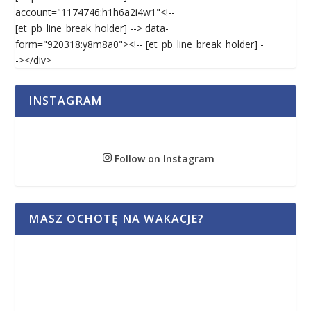
account="1174746:h1h6a2i4w1"<!--
[et_pb_line_break_holder] --> data-
form="920318:y8m8a0"><!-- [et_pb_line_break_holder] -
-></div>
INSTAGRAM
Follow on Instagram
MASZ OCHOTĘ NA WAKACJE?