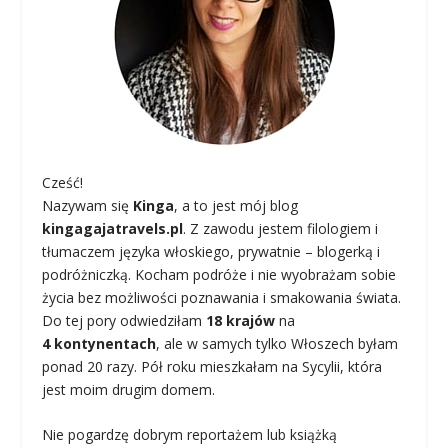
Cześć!
Nazywam się
Kinga
, a to jest mój blog
kingagajatravels.pl
. Z zawodu jestem filologiem i
tłumaczem języka włoskiego, prywatnie – blogerką i
podróżniczką. Kocham podróże i nie wyobrażam sobie
życia bez możliwości poznawania i smakowania świata.
Do tej pory odwiedziłam
18 krajów
na
4 kontynentach
, ale w samych tylko Włoszech byłam
ponad 20 razy. Pół roku mieszkałam na Sycylii, która
jest moim drugim domem.
Nie pogardzę dobrym reportażem lub książką