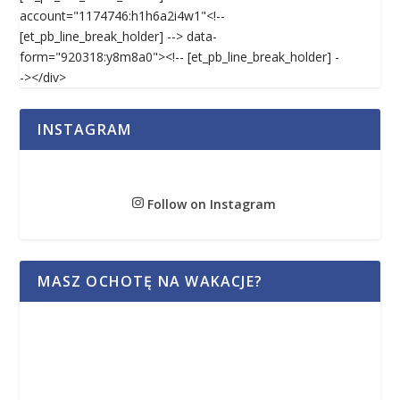
account="1174746:h1h6a2i4w1"<!--
[et_pb_line_break_holder] --> data-
form="920318:y8m8a0"><!-- [et_pb_line_break_holder] -
-></div>
INSTAGRAM
Follow on Instagram
MASZ OCHOTĘ NA WAKACJE?