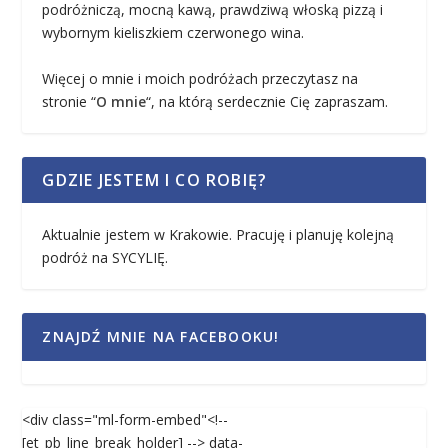
podróżniczą, mocną kawą, prawdziwą włoską pizzą i
wybornym kieliszkiem czerwonego wina.
Więcej o mnie i moich podróżach przeczytasz na
stronie “
O mnie
“, na którą serdecznie Cię zapraszam.
GDZIE JESTEM I CO ROBIĘ?
Aktualnie jestem w Krakowie. Pracuję i planuję kolejną
podróż na SYCYLIĘ.
ZNAJDŹ MNIE NA FACEBOOKU!
<div class="ml-form-embed"<!--
[et_pb_line_break_holder] --> data-