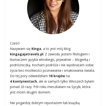
Cześć!
Nazywam się
Kinga
, a to jest mój blog
kingagajatravels.pl
. Z zawodu jestem filologiem i
tłumaczem języka włoskiego, prywatnie – blogerką i
podróżniczką. Kocham podróże i nie wyobrażam sobie
życia bez możliwości poznawania i smakowania świata.
Do tej pory odwiedziłam
18 krajów
na
4 kontynentach
, ale w samych tylko Włoszech byłam
ponad 20 razy. Pół roku mieszkałam na Sycylii, która
jest moim drugim domem.
Nie pogardzę dobrym reportażem lub książką