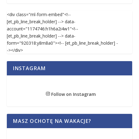
<div class="ml-form-embed"<!--
[et_pb_line_break_holder] --> data-
account="1174746:h1h6a2i4w1"<!--
[et_pb_line_break_holder] --> data-
form="920318:y8m8a0"><!-- [et_pb_line_break_holder] -
-></div>
INSTAGRAM
Follow on Instagram
MASZ OCHOTĘ NA WAKACJE?