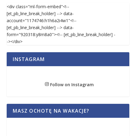
<div class="ml-form-embed"<!--
[et_pb_line_break_holder] --> data-
account="1174746:h1h6a2i4w1"<!--
[et_pb_line_break_holder] --> data-
form="920318:y8m8a0"><!-- [et_pb_line_break_holder] -
-></div>
INSTAGRAM
Follow on Instagram
MASZ OCHOTĘ NA WAKACJE?