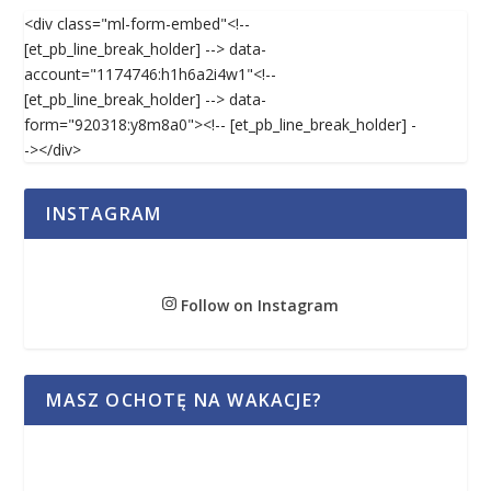
<div class="ml-form-embed"<!--
[et_pb_line_break_holder] --> data-
account="1174746:h1h6a2i4w1"<!--
[et_pb_line_break_holder] --> data-
form="920318:y8m8a0"><!-- [et_pb_line_break_holder] -
-></div>
INSTAGRAM
Follow on Instagram
MASZ OCHOTĘ NA WAKACJE?