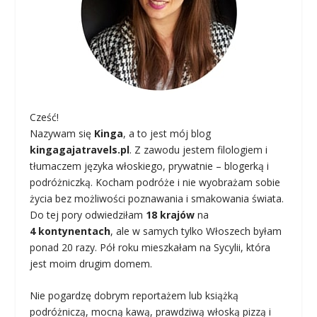
Cześć!
Nazywam się
Kinga
, a to jest mój blog
kingagajatravels.pl
. Z zawodu jestem filologiem i
tłumaczem języka włoskiego, prywatnie – blogerką i
podróżniczką. Kocham podróże i nie wyobrażam sobie
życia bez możliwości poznawania i smakowania świata.
Do tej pory odwiedziłam
18 krajów
na
4 kontynentach
, ale w samych tylko Włoszech byłam
ponad 20 razy. Pół roku mieszkałam na Sycylii, która
jest moim drugim domem.
Nie pogardzę dobrym reportażem lub książką
podróżniczą, mocną kawą, prawdziwą włoską pizzą i