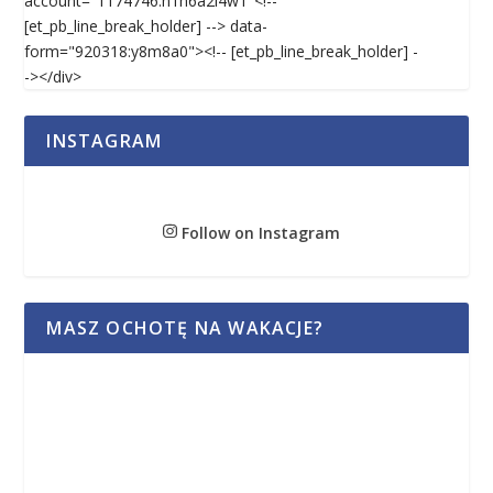
account="1174746:h1h6a2i4w1"<!--
[et_pb_line_break_holder] --> data-
form="920318:y8m8a0"><!-- [et_pb_line_break_holder] -
-></div>
INSTAGRAM
Follow on Instagram
MASZ OCHOTĘ NA WAKACJE?