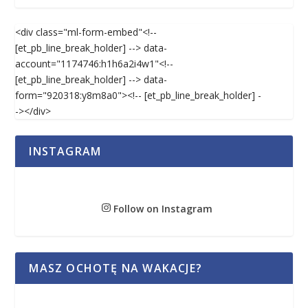
<div class="ml-form-embed"<!--
[et_pb_line_break_holder] --> data-
account="1174746:h1h6a2i4w1"<!--
[et_pb_line_break_holder] --> data-
form="920318:y8m8a0"><!-- [et_pb_line_break_holder] -
-></div>
INSTAGRAM
Follow on Instagram
MASZ OCHOTĘ NA WAKACJE?