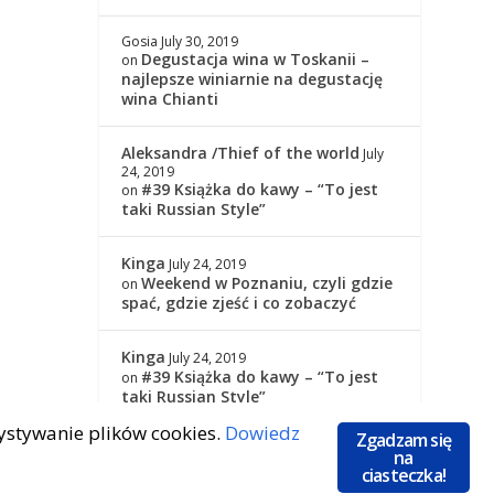
Gosia
July 30, 2019
Degustacja wina w Toskanii –
on
najlepsze winiarnie na degustację
wina Chianti
Aleksandra /Thief of the world
July
24, 2019
#39 Książka do kawy – “To jest
on
taki Russian Style”
Kinga
July 24, 2019
Weekend w Poznaniu, czyli gdzie
on
spać, gdzie zjeść i co zobaczyć
Kinga
July 24, 2019
#39 Książka do kawy – “To jest
on
taki Russian Style”
zystywanie plików cookies.
Dowiedz
Zgadzam się
na
ciasteczka!