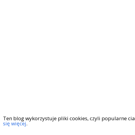
Ten blog wykorzystuje pliki cookies, czyli popularne c
się więcej
.
Copyright © 2016
|
KingaGaja Travels
POLITYKA PRYWATN