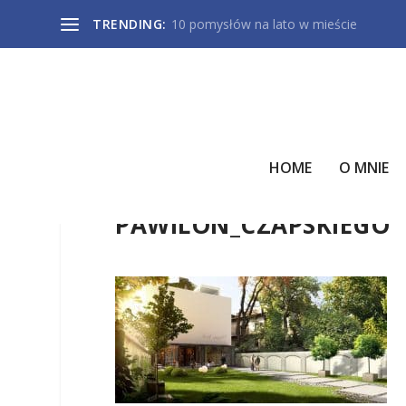
TRENDING:
10 pomysłów na lato w mieście
HOME
O MNIE
PAWILON_CZAPSKIEGO