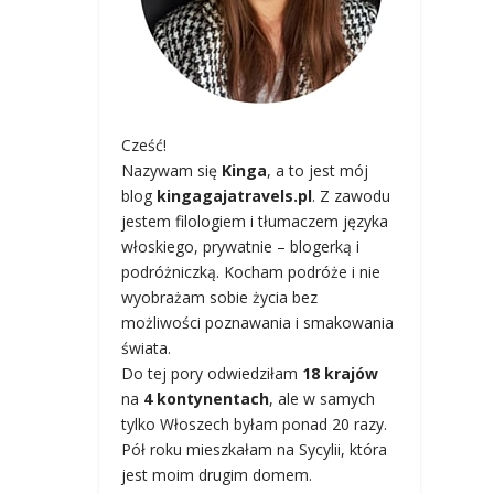
Cześć!
Nazywam się
Kinga
, a to jest mój
blog
kingagajatravels.pl
. Z zawodu
jestem filologiem i tłumaczem języka
włoskiego, prywatnie – blogerką i
podróżniczką. Kocham podróże i nie
wyobrażam sobie życia bez
możliwości poznawania i smakowania
świata.
Do tej pory odwiedziłam
18 krajów
na
4 kontynentach
, ale w samych
tylko Włoszech byłam ponad 20 razy.
Pół roku mieszkałam na Sycylii, która
jest moim drugim domem.