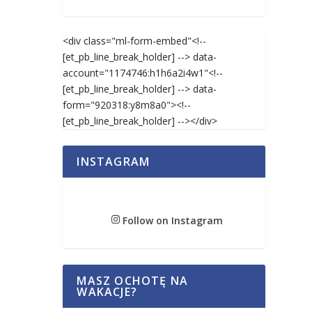
<div class="ml-form-embed"<!--
[et_pb_line_break_holder] --> data-
account="1174746:h1h6a2i4w1"<!--
[et_pb_line_break_holder] --> data-
form="920318:y8m8a0"><!--
[et_pb_line_break_holder] --></div>
INSTAGRAM
Follow on Instagram
MASZ OCHOTĘ NA
WAKACJE?