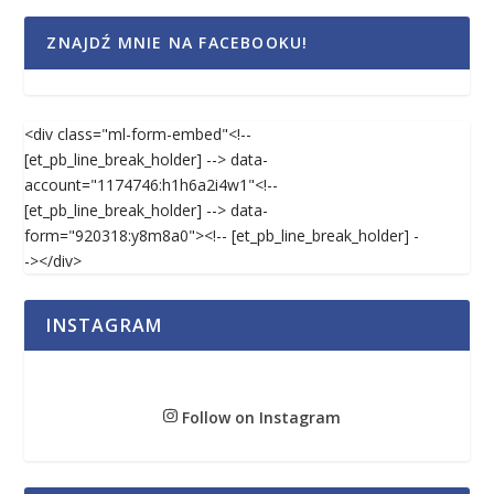
ZNAJDŹ MNIE NA FACEBOOKU!
<div class="ml-form-embed"<!--
[et_pb_line_break_holder] --> data-
account="1174746:h1h6a2i4w1"<!--
[et_pb_line_break_holder] --> data-
form="920318:y8m8a0"><!-- [et_pb_line_break_holder] -
-></div>
INSTAGRAM
Follow on Instagram