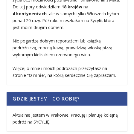
Do tej pory odwiedziłam
18 krajów
na
4 kontynentach
, ale w samych tylko Włoszech byłam
ponad 20 razy. Pół roku mieszkałam na Sycylii, która
jest moim drugim domem.
Nie pogardzę dobrym reportażem lub książką
podróżniczą, mocną kawą, prawdziwą włoską pizzą i
wybornym kieliszkiem czerwonego wina.
Więcej o mnie i moich podróżach przeczytasz na
stronie “
O mnie
“, na którą serdecznie Cię zapraszam.
GDZIE JESTEM I CO ROBIĘ?
Aktualnie jestem w Krakowie. Pracuję i planuję kolejną
podróż na SYCYLIĘ.