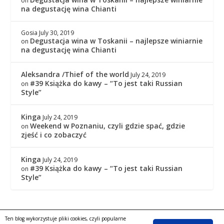
on
na degustację wina Chianti
Gosia
July 30, 2019
Degustacja wina w Toskanii – najlepsze winiarnie
on
na degustację wina Chianti
Aleksandra /Thief of the world
July 24, 2019
#39 Książka do kawy – “To jest taki Russian
on
Style”
Kinga
July 24, 2019
Weekend w Poznaniu, czyli gdzie spać, gdzie
on
zjeść i co zobaczyć
Kinga
July 24, 2019
#39 Książka do kawy – “To jest taki Russian
on
Style”
Ten blog wykorzystuje pliki cookies, czyli popularne
Copyright © 2016
|
KingaGaja Travels
POLITYKA