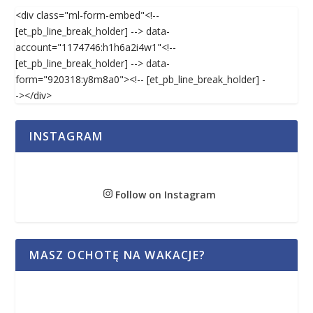
<div class="ml-form-embed"<!--
[et_pb_line_break_holder] --> data-
account="1174746:h1h6a2i4w1"<!--
[et_pb_line_break_holder] --> data-
form="920318:y8m8a0"><!-- [et_pb_line_break_holder] -
-></div>
INSTAGRAM
Follow on Instagram
MASZ OCHOTĘ NA WAKACJE?