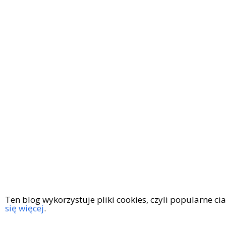
Ten blog wykorzystuje pliki cookies, czyli popularne c
się więcej
.
Copyright © 2016
|
KingaGaja Travels
POLITYKA PRYWATN