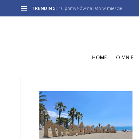
TRENDING:
10 pomysłów na lato w mieście
HOME
O MNIE
MALAGUETA