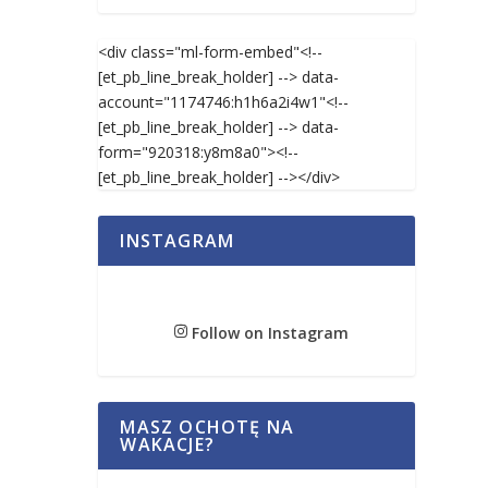
<div class="ml-form-embed"<!--
[et_pb_line_break_holder] --> data-
account="1174746:h1h6a2i4w1"<!--
[et_pb_line_break_holder] --> data-
form="920318:y8m8a0"><!--
[et_pb_line_break_holder] --></div>
INSTAGRAM
Follow on Instagram
MASZ OCHOTĘ NA
WAKACJE?