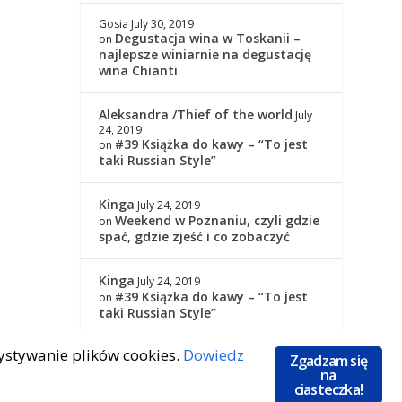
Gosia
July 30, 2019
Degustacja wina w Toskanii –
on
najlepsze winiarnie na degustację
wina Chianti
Aleksandra /Thief of the world
July
24, 2019
#39 Książka do kawy – “To jest
on
taki Russian Style”
Kinga
July 24, 2019
Weekend w Poznaniu, czyli gdzie
on
spać, gdzie zjeść i co zobaczyć
Kinga
July 24, 2019
#39 Książka do kawy – “To jest
on
taki Russian Style”
zystywanie plików cookies.
Dowiedz
Zgadzam się
na
ciasteczka!