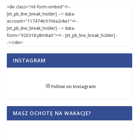
<div class="ml-form-embed"<!--
[et_pb_line_break_holder] --> data-
account="1174746:h1h6a2i4w1"<!--
[et_pb_line_break_holder] --> data-
form="920318:y8m8a0"><!-- [et_pb_line_break_holder] -
-></div>
INSTAGRAM
Follow on Instagram
MASZ OCHOTĘ NA WAKACJE?