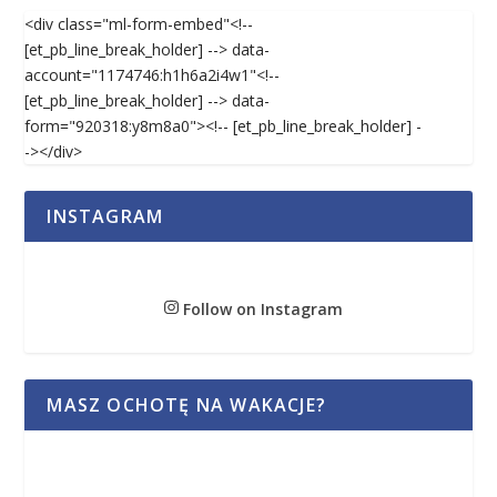
<div class="ml-form-embed"<!--
[et_pb_line_break_holder] --> data-
account="1174746:h1h6a2i4w1"<!--
[et_pb_line_break_holder] --> data-
form="920318:y8m8a0"><!-- [et_pb_line_break_holder] -
-></div>
INSTAGRAM
Follow on Instagram
MASZ OCHOTĘ NA WAKACJE?