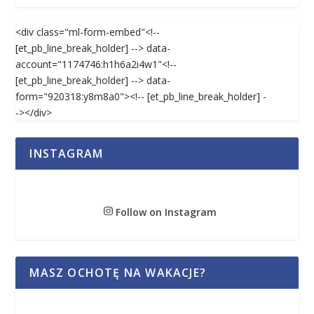
<div class="ml-form-embed"<!--
[et_pb_line_break_holder] --> data-
account="1174746:h1h6a2i4w1"<!--
[et_pb_line_break_holder] --> data-
form="920318:y8m8a0"><!-- [et_pb_line_break_holder] -
-></div>
INSTAGRAM
Follow on Instagram
MASZ OCHOTĘ NA WAKACJE?