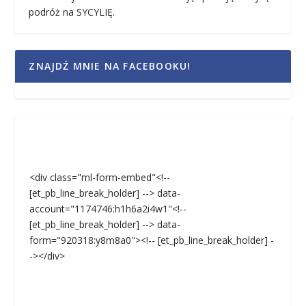
podróż na SYCYLIĘ.
ZNAJDŹ MNIE NA FACEBOOKU!
<div class="ml-form-embed"<!--
[et_pb_line_break_holder] --> data-
account="1174746:h1h6a2i4w1"<!--
[et_pb_line_break_holder] --> data-
form="920318:y8m8a0"><!-- [et_pb_line_break_holder] -
-></div>