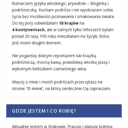
tłumaczem języka włoskiego, prywatnie – blogerką i
podróżniczką. Kocham podróże i nie wyobrażam sobie
życia bez możliwości poznawania i smakowania świata.
Do tej pory odwiedziłam
18 krajów
na
4 kontynentach
, ale w samych tylko Włoszech byłam
ponad 20 razy. Pół roku mieszkałam na Sycylii, która
jest moim drugim domem.
Nie pogardzę dobrym reportażem lub książką
podróżniczą, mocną kawą, prawdziwą włoską pizzą i
wybornym kieliszkiem czerwonego wina.
Więcej o mnie i moich podróżach przeczytasz na
stronie “
O mnie
“, na którą serdecznie Cię zapraszam.
GDZIE JESTEM I CO ROBIĘ?
Aktualnie jestem w Krakowie. Pracuję i planuję kolejną