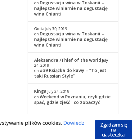
Degustacja wina w Toskanii –
on
najlepsze winiarnie na degustację
wina Chianti
Gosia
July 30, 2019
Degustacja wina w Toskanii –
on
najlepsze winiarnie na degustację
wina Chianti
Aleksandra /Thief of the world
July
24, 2019
#39 Książka do kawy – “To jest
on
taki Russian Style”
Kinga
July 24, 2019
Weekend w Poznaniu, czyli gdzie
on
spać, gdzie zjeść i co zobaczyć
Kinga
July 24, 2019
zystywanie plików cookies.
Dowiedz
#39 Książka do kawy – “To jest
on
Zgadzam się
taki Russian Style”
na
ciasteczka!