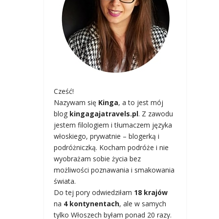
Cześć!
Nazywam się
Kinga
, a to jest mój
blog
kingagajatravels.pl
. Z zawodu
jestem filologiem i tłumaczem języka
włoskiego, prywatnie – blogerką i
podróżniczką. Kocham podróże i nie
wyobrażam sobie życia bez
możliwości poznawania i smakowania
świata.
Do tej pory odwiedziłam
18 krajów
na
4 kontynentach
, ale w samych
tylko Włoszech byłam ponad 20 razy.