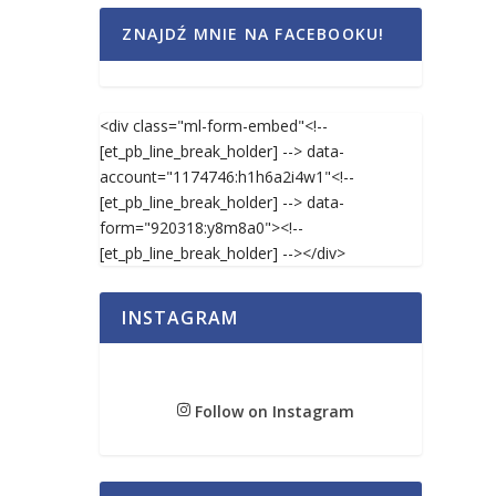
ZNAJDŹ MNIE NA FACEBOOKU!
<div class="ml-form-embed"<!--
[et_pb_line_break_holder] --> data-
account="1174746:h1h6a2i4w1"<!--
[et_pb_line_break_holder] --> data-
form="920318:y8m8a0"><!--
[et_pb_line_break_holder] --></div>
INSTAGRAM
Follow on Instagram