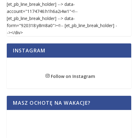
[et_pb_line_break_holder] --> data-
account="1174746:h1h6a2i4w1"<!--
[et_pb_line_break_holder] --> data-
form="920318:y8m8a0"><!-- [et_pb_line_break_holder] -
-></div>
INSTAGRAM
Follow on Instagram
MASZ OCHOTĘ NA WAKACJE?