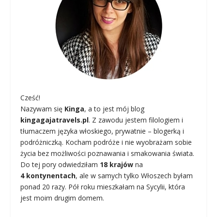
Cześć!
Nazywam się
Kinga
, a to jest mój blog
kingagajatravels.pl
. Z zawodu jestem filologiem i
tłumaczem języka włoskiego, prywatnie – blogerką i
podróżniczką. Kocham podróże i nie wyobrażam sobie
życia bez możliwości poznawania i smakowania świata.
Do tej pory odwiedziłam
18 krajów
na
4 kontynentach
, ale w samych tylko Włoszech byłam
ponad 20 razy. Pół roku mieszkałam na Sycylii, która
jest moim drugim domem.