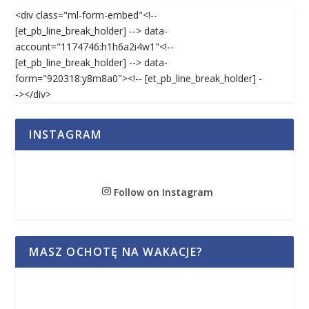
<div class="ml-form-embed"<!--
[et_pb_line_break_holder] --> data-
account="1174746:h1h6a2i4w1"<!--
[et_pb_line_break_holder] --> data-
form="920318:y8m8a0"><!-- [et_pb_line_break_holder] -
-></div>
INSTAGRAM
Follow on Instagram
MASZ OCHOTĘ NA WAKACJE?