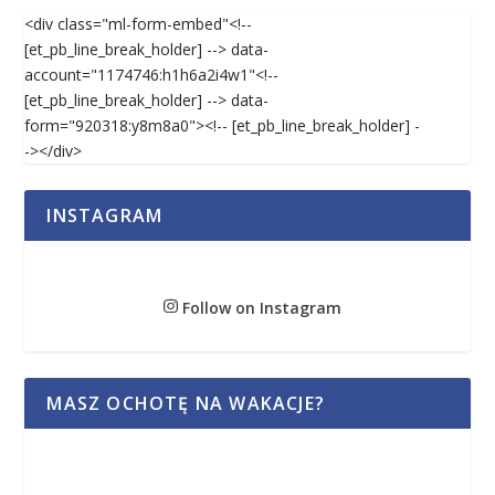
<div class="ml-form-embed"<!--
[et_pb_line_break_holder] --> data-
account="1174746:h1h6a2i4w1"<!--
[et_pb_line_break_holder] --> data-
form="920318:y8m8a0"><!-- [et_pb_line_break_holder] -
-></div>
INSTAGRAM
Follow on Instagram
MASZ OCHOTĘ NA WAKACJE?