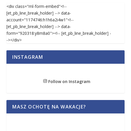
<div class="ml-form-embed"<!--
[et_pb_line_break_holder] --> data-
account="1174746:h1h6a2i4w1"<!--
[et_pb_line_break_holder] --> data-
form="920318:y8m8a0"><!-- [et_pb_line_break_holder] -
-></div>
INSTAGRAM
Follow on Instagram
MASZ OCHOTĘ NA WAKACJE?