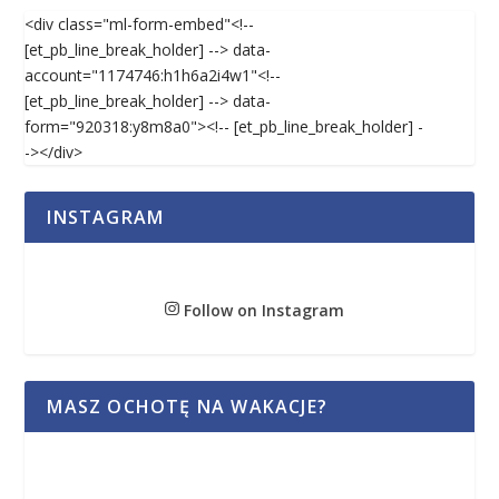
<div class="ml-form-embed"<!--
[et_pb_line_break_holder] --> data-
account="1174746:h1h6a2i4w1"<!--
[et_pb_line_break_holder] --> data-
form="920318:y8m8a0"><!-- [et_pb_line_break_holder] -
-></div>
INSTAGRAM
Follow on Instagram
MASZ OCHOTĘ NA WAKACJE?