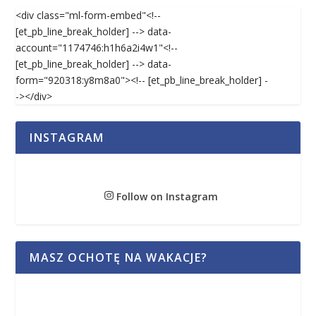
<div class="ml-form-embed"<!--
[et_pb_line_break_holder] --> data-
account="1174746:h1h6a2i4w1"<!--
[et_pb_line_break_holder] --> data-
form="920318:y8m8a0"><!-- [et_pb_line_break_holder] -
-></div>
INSTAGRAM
Follow on Instagram
MASZ OCHOTĘ NA WAKACJE?