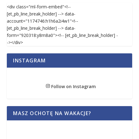
<div class="ml-form-embed"<!--
[et_pb_line_break_holder] --> data-
account="1174746:h1h6a2i4w1"<!--
[et_pb_line_break_holder] --> data-
form="920318:y8m8a0"><!-- [et_pb_line_break_holder] -
-></div>
INSTAGRAM
Follow on Instagram
MASZ OCHOTĘ NA WAKACJE?