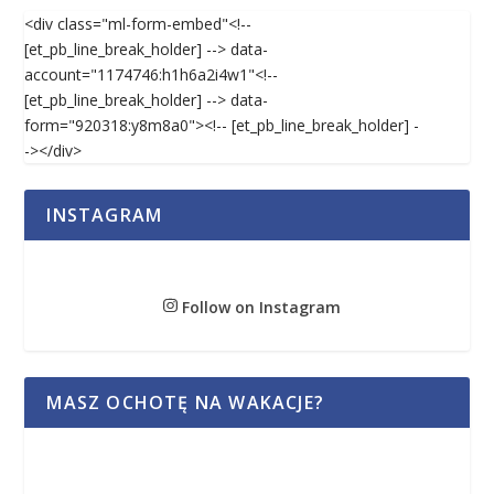
<div class="ml-form-embed"<!--
[et_pb_line_break_holder] --> data-
account="1174746:h1h6a2i4w1"<!--
[et_pb_line_break_holder] --> data-
form="920318:y8m8a0"><!-- [et_pb_line_break_holder] -
-></div>
INSTAGRAM
Follow on Instagram
MASZ OCHOTĘ NA WAKACJE?