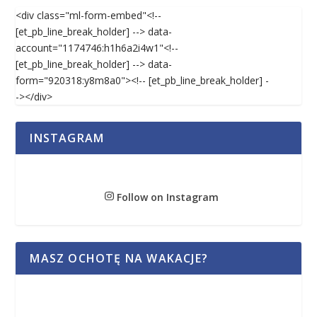
<div class="ml-form-embed"<!--
[et_pb_line_break_holder] --> data-
account="1174746:h1h6a2i4w1"<!--
[et_pb_line_break_holder] --> data-
form="920318:y8m8a0"><!-- [et_pb_line_break_holder] -
-></div>
INSTAGRAM
Follow on Instagram
MASZ OCHOTĘ NA WAKACJE?