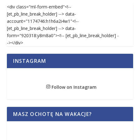
<div class="ml-form-embed"<!--
[et_pb_line_break_holder] --> data-
account="1174746:h1h6a2i4w1"<!--
[et_pb_line_break_holder] --> data-
form="920318:y8m8a0"><!-- [et_pb_line_break_holder] -
-></div>
INSTAGRAM
Follow on Instagram
MASZ OCHOTĘ NA WAKACJE?