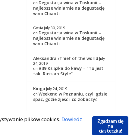
Degustacja wina w Toskanii –
on
najlepsze winiarnie na degustację
wina Chianti
Gosia
July 30, 2019
Degustacja wina w Toskanii –
on
najlepsze winiarnie na degustację
wina Chianti
Aleksandra /Thief of the world
July
24, 2019
#39 Książka do kawy – “To jest
on
taki Russian Style”
Kinga
July 24, 2019
Weekend w Poznaniu, czyli gdzie
on
spać, gdzie zjeść i co zobaczyć
Kinga
July 24, 2019
zystywanie plików cookies.
Dowiedz
#39 Książka do kawy – “To jest
on
Zgadzam się
taki Russian Style”
na
ciasteczka!