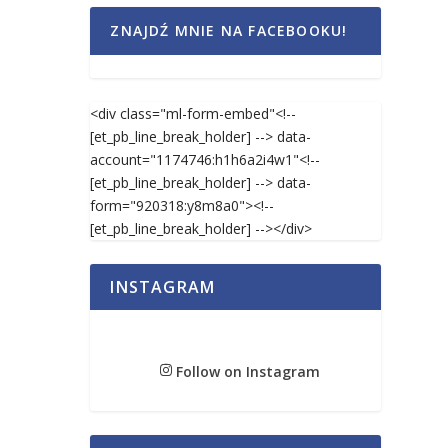
ZNAJDŹ MNIE NA FACEBOOKU!
<div class="ml-form-embed"<!--
[et_pb_line_break_holder] --> data-
account="1174746:h1h6a2i4w1"<!--
[et_pb_line_break_holder] --> data-
form="920318:y8m8a0"><!--
[et_pb_line_break_holder] --></div>
INSTAGRAM
Follow on Instagram