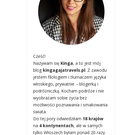
Cześć!
Nazywam się
Kinga
, a to jest mój
blog
kingagajatravels.pl
. Z zawodu
jestem filologiem i tłumaczem języka
włoskiego, prywatnie – blogerką i
podróżniczką. Kocham podróże i nie
wyobrażam sobie życia bez
możliwości poznawania i smakowania
świata.
Do tej pory odwiedziłam
18 krajów
na
4 kontynentach
, ale w samych
tylko Włoszech byłam ponad 20 razy.