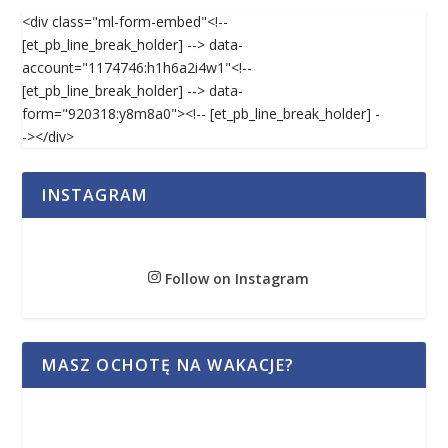
<div class="ml-form-embed"<!--
[et_pb_line_break_holder] --> data-
account="1174746:h1h6a2i4w1"<!--
[et_pb_line_break_holder] --> data-
form="920318:y8m8a0"><!-- [et_pb_line_break_holder] -
-></div>
INSTAGRAM
Follow on Instagram
MASZ OCHOTĘ NA WAKACJE?