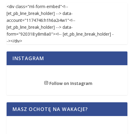
<div class="ml-form-embed"<!--
[et_pb_line_break_holder] --> data-
account="1174746:h1h6a2i4w1"<!--
[et_pb_line_break_holder] --> data-
form="920318:y8m8a0"><!-- [et_pb_line_break_holder] -
-></div>
INSTAGRAM
Follow on Instagram
MASZ OCHOTĘ NA WAKACJE?