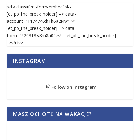
<div class="ml-form-embed"<!--
[et_pb_line_break_holder] --> data-
account="1174746:h1h6a2i4w1"<!--
[et_pb_line_break_holder] --> data-
form="920318:y8m8a0"><!-- [et_pb_line_break_holder] -
-></div>
INSTAGRAM
Follow on Instagram
MASZ OCHOTĘ NA WAKACJE?