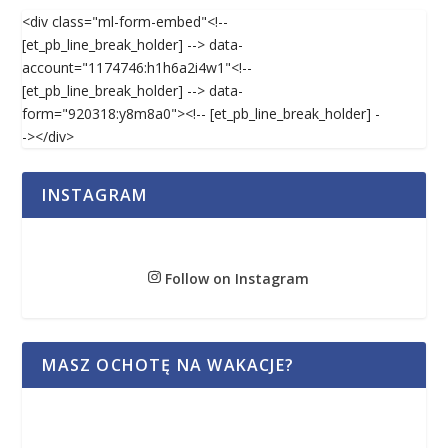
<div class="ml-form-embed"<!--
[et_pb_line_break_holder] --> data-
account="1174746:h1h6a2i4w1"<!--
[et_pb_line_break_holder] --> data-
form="920318:y8m8a0"><!-- [et_pb_line_break_holder] -
-></div>
INSTAGRAM
Follow on Instagram
MASZ OCHOTĘ NA WAKACJE?