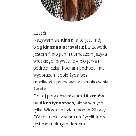
Cześć!
Nazywam się
Kinga
, a to jest mój
blog
kingagajatravels.pl
. Z zawodu
jestem filologiem i tłumaczem języka
włoskiego, prywatnie – blogerką i
podróżniczką. Kocham podróże i nie
wyobrażam sobie życia bez
możliwości poznawania i smakowania
świata.
Do tej pory odwiedziłam
18 krajów
na
4 kontynentach
, ale w samych
tylko Włoszech byłam ponad 20 razy.
Pół roku mieszkałam na Sycylii, która
jest moim drugim domem.