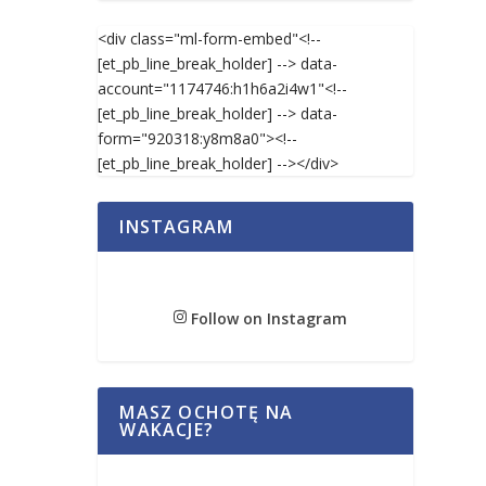
<div class="ml-form-embed"<!--
[et_pb_line_break_holder] --> data-
account="1174746:h1h6a2i4w1"<!--
[et_pb_line_break_holder] --> data-
form="920318:y8m8a0"><!--
[et_pb_line_break_holder] --></div>
INSTAGRAM
Follow on Instagram
MASZ OCHOTĘ NA
WAKACJE?