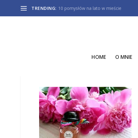
TRENDING:
10 pomysłów na lato w mieście
HOME
O MNIE
TWILLY1