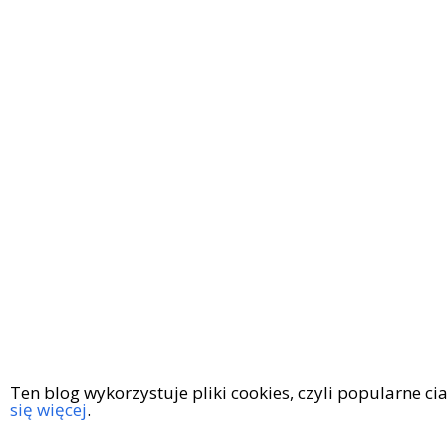
Ten blog wykorzystuje pliki cookies, czyli popularne c
się więcej
.
Copyright © 2016
|
KingaGaja Travels
POLITYKA PRYWATN