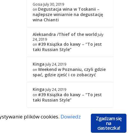
Gosia
July 30, 2019
Degustacja wina w Toskanii –
on
najlepsze winiarnie na degustację
wina Chianti
Aleksandra /Thief of the world
July
24, 2019
#39 Książka do kawy – “To jest
on
taki Russian Style”
Kinga
July 24, 2019
Weekend w Poznaniu, czyli gdzie
on
spać, gdzie zjeść i co zobaczyć
Kinga
July 24, 2019
#39 Książka do kawy – “To jest
on
taki Russian Style”
zystywanie plików cookies.
Dowiedz
Zgadzam się
na
ciasteczka!