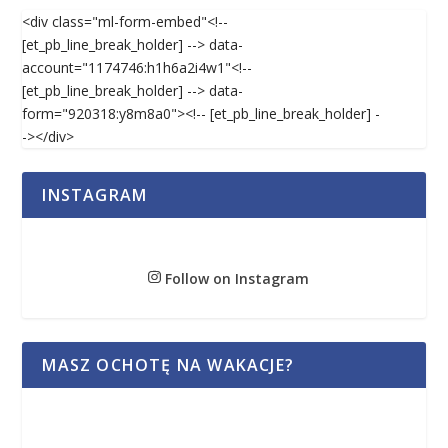
<div class="ml-form-embed"<!--
[et_pb_line_break_holder] --> data-
account="1174746:h1h6a2i4w1"<!--
[et_pb_line_break_holder] --> data-
form="920318:y8m8a0"><!-- [et_pb_line_break_holder] -
-></div>
INSTAGRAM
Follow on Instagram
MASZ OCHOTĘ NA WAKACJE?