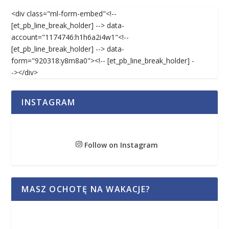
<div class="ml-form-embed"<!--
[et_pb_line_break_holder] --> data-
account="1174746:h1h6a2i4w1"<!--
[et_pb_line_break_holder] --> data-
form="920318:y8m8a0"><!-- [et_pb_line_break_holder] -
-></div>
INSTAGRAM
Follow on Instagram
MASZ OCHOTĘ NA WAKACJE?