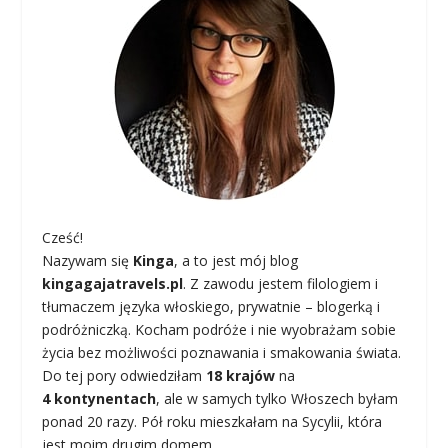
Cześć!
Nazywam się
Kinga
, a to jest mój blog
kingagajatravels.pl
. Z zawodu jestem filologiem i
tłumaczem języka włoskiego, prywatnie – blogerką i
podróżniczką. Kocham podróże i nie wyobrażam sobie
życia bez możliwości poznawania i smakowania świata.
Do tej pory odwiedziłam
18 krajów
na
4 kontynentach
, ale w samych tylko Włoszech byłam
ponad 20 razy. Pół roku mieszkałam na Sycylii, która
jest moim drugim domem.