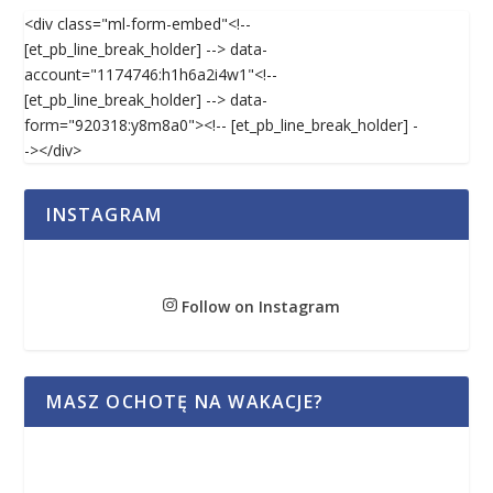
<div class="ml-form-embed"<!--
[et_pb_line_break_holder] --> data-
account="1174746:h1h6a2i4w1"<!--
[et_pb_line_break_holder] --> data-
form="920318:y8m8a0"><!-- [et_pb_line_break_holder] -
-></div>
INSTAGRAM
Follow on Instagram
MASZ OCHOTĘ NA WAKACJE?