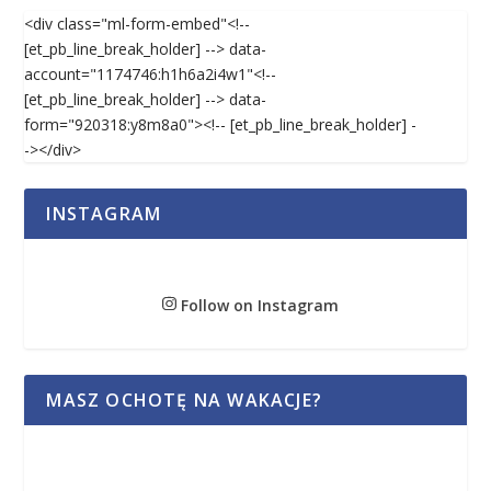
<div class="ml-form-embed"<!--
[et_pb_line_break_holder] --> data-
account="1174746:h1h6a2i4w1"<!--
[et_pb_line_break_holder] --> data-
form="920318:y8m8a0"><!-- [et_pb_line_break_holder] -
-></div>
INSTAGRAM
Follow on Instagram
MASZ OCHOTĘ NA WAKACJE?