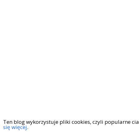
Ten blog wykorzystuje pliki cookies, czyli popularne c
się więcej
.
Copyright © 2016
|
KingaGaja Travels
POLITYKA PRYWATN