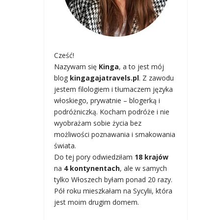
Cześć!
Nazywam się
Kinga
, a to jest mój
blog
kingagajatravels.pl
. Z zawodu
jestem filologiem i tłumaczem języka
włoskiego, prywatnie – blogerką i
podróżniczką. Kocham podróże i nie
wyobrażam sobie życia bez
możliwości poznawania i smakowania
świata.
Do tej pory odwiedziłam
18 krajów
na
4 kontynentach
, ale w samych
tylko Włoszech byłam ponad 20 razy.
Pół roku mieszkałam na Sycylii, która
jest moim drugim domem.