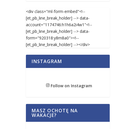
<div class="ml-form-embed"<!--
[et_pb_line_break_holder] --> data-
account="1174746:h1h6a2i4w1"<!--
[et_pb_line_break_holder] --> data-
form="920318:y8m8a0"><!--
[et_pb_line_break_holder] --></div>
INSTAGRAM
Follow on Instagram
MASZ OCHOTĘ NA
WAKACJE?