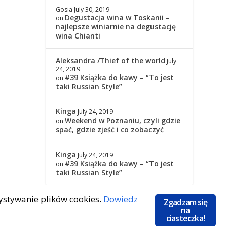
Gosia
July 30, 2019
Degustacja wina w Toskanii –
on
najlepsze winiarnie na degustację
wina Chianti
Aleksandra /Thief of the world
July
24, 2019
#39 Książka do kawy – “To jest
on
taki Russian Style”
Kinga
July 24, 2019
Weekend w Poznaniu, czyli gdzie
on
spać, gdzie zjeść i co zobaczyć
Kinga
July 24, 2019
#39 Książka do kawy – “To jest
on
taki Russian Style”
zystywanie plików cookies.
Dowiedz
Zgadzam się
na
ciasteczka!