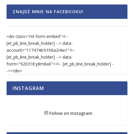
ZNAJDŹ MNIE NA FACEBOOKU!
<div class="ml-form-embed"<!--
[et_pb_line_break_holder] --> data-
account="1174746:h1h6a2i4w1"<!--
[et_pb_line_break_holder] --> data-
form="920318:y8m8a0"><!-- [et_pb_line_break_holder] -
-></div>
INSTAGRAM
Follow on Instagram