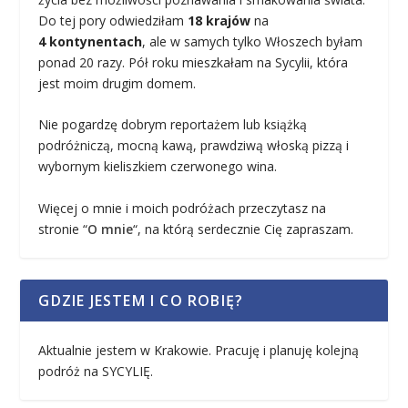
Do tej pory odwiedziłam
18 krajów
na
4 kontynentach
, ale w samych tylko Włoszech byłam
ponad 20 razy. Pół roku mieszkałam na Sycylii, która
jest moim drugim domem.
Nie pogardzę dobrym reportażem lub książką
podróżniczą, mocną kawą, prawdziwą włoską pizzą i
wybornym kieliszkiem czerwonego wina.
Więcej o mnie i moich podróżach przeczytasz na
stronie “
O mnie
“, na którą serdecznie Cię zapraszam.
GDZIE JESTEM I CO ROBIĘ?
Aktualnie jestem w Krakowie. Pracuję i planuję kolejną
podróż na SYCYLIĘ.