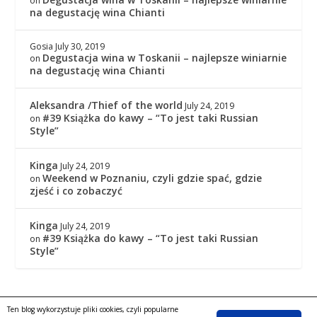
on
na degustację wina Chianti
Gosia
July 30, 2019
Degustacja wina w Toskanii – najlepsze winiarnie
on
na degustację wina Chianti
Aleksandra /Thief of the world
July 24, 2019
#39 Książka do kawy – “To jest taki Russian
on
Style”
Kinga
July 24, 2019
Weekend w Poznaniu, czyli gdzie spać, gdzie
on
zjeść i co zobaczyć
Kinga
July 24, 2019
#39 Książka do kawy – “To jest taki Russian
on
Style”
Ten blog wykorzystuje pliki cookies, czyli popularne
Copyright © 2016
|
KingaGaja Travels
POLITYKA