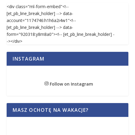
<div class="ml-form-embed"<!--
[et_pb_line_break_holder] --> data-
account="1174746:h1h6a2i4w1"<!--
[et_pb_line_break_holder] --> data-
form="920318:y8m8a0"><!-- [et_pb_line_break_holder] -
-></div>
INSTAGRAM
Follow on Instagram
MASZ OCHOTĘ NA WAKACJE?