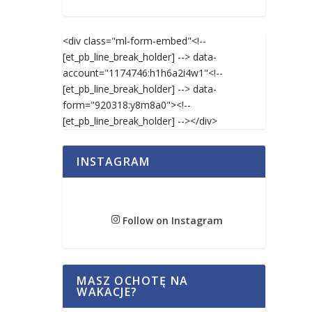
<div class="ml-form-embed"<!--
[et_pb_line_break_holder] --> data-
account="1174746:h1h6a2i4w1"<!--
[et_pb_line_break_holder] --> data-
form="920318:y8m8a0"><!--
[et_pb_line_break_holder] --></div>
INSTAGRAM
Follow on Instagram
MASZ OCHOTĘ NA
WAKACJE?