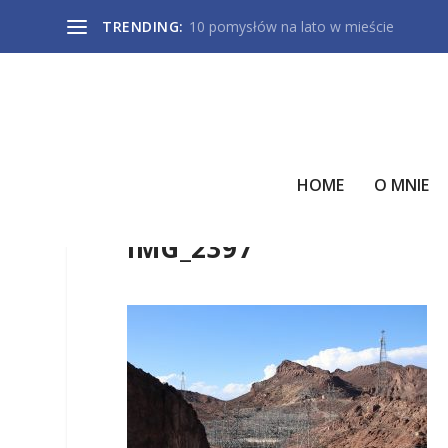
TRENDING:
10 pomysłów na lato w mieście
HOME
O MNIE
IMG_2397