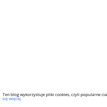
Ten blog wykorzystuje pliki cookies, czyli popularne c
się więcej
.
Copyright © 2016
|
KingaGaja Travels
POLITYKA PRYWATN