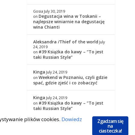
Gosia
July 30, 2019
Degustacja wina w Toskanii –
on
najlepsze winiarnie na degustację
wina Chianti
Aleksandra /Thief of the world
July
24, 2019
#39 Książka do kawy – “To jest
on
taki Russian Style”
Kinga
July 24, 2019
Weekend w Poznaniu, czyli gdzie
on
spać, gdzie zjeść i co zobaczyć
Kinga
July 24, 2019
#39 Książka do kawy – “To jest
on
taki Russian Style”
zystywanie plików cookies.
Dowiedz
Zgadzam się
na
ciasteczka!