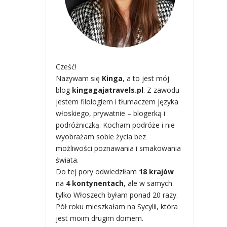
Cześć!
Nazywam się
Kinga
, a to jest mój
blog
kingagajatravels.pl
. Z zawodu
jestem filologiem i tłumaczem języka
włoskiego, prywatnie – blogerką i
podróżniczką. Kocham podróże i nie
wyobrażam sobie życia bez
możliwości poznawania i smakowania
świata.
Do tej pory odwiedziłam
18 krajów
na
4 kontynentach
, ale w samych
tylko Włoszech byłam ponad 20 razy.
Pół roku mieszkałam na Sycylii, która
jest moim drugim domem.