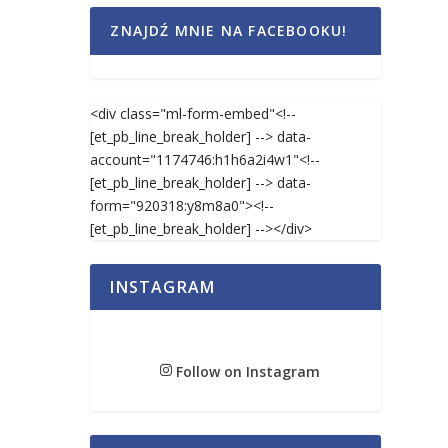
ZNAJDŹ MNIE NA FACEBOOKU!
<div class="ml-form-embed"<!--
[et_pb_line_break_holder] --> data-
account="1174746:h1h6a2i4w1"<!--
[et_pb_line_break_holder] --> data-
form="920318:y8m8a0"><!--
[et_pb_line_break_holder] --></div>
INSTAGRAM
Follow on Instagram