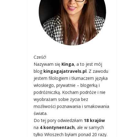
Cześć!
Nazywam się
Kinga
, a to jest mój
blog
kingagajatravels.pl
. Z zawodu
jestem filologiem i tłumaczem języka
włoskiego, prywatnie – blogerką i
podróżniczką. Kocham podróże i nie
wyobrażam sobie życia bez
możliwości poznawania i smakowania
świata.
Do tej pory odwiedziłam
18 krajów
na
4 kontynentach
, ale w samych
tylko Włoszech byłam ponad 20 razy.