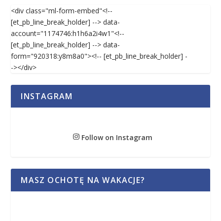
<div class="ml-form-embed"<!--
[et_pb_line_break_holder] --> data-
account="1174746:h1h6a2i4w1"<!--
[et_pb_line_break_holder] --> data-
form="920318:y8m8a0"><!-- [et_pb_line_break_holder] -
-></div>
INSTAGRAM
Follow on Instagram
MASZ OCHOTĘ NA WAKACJE?