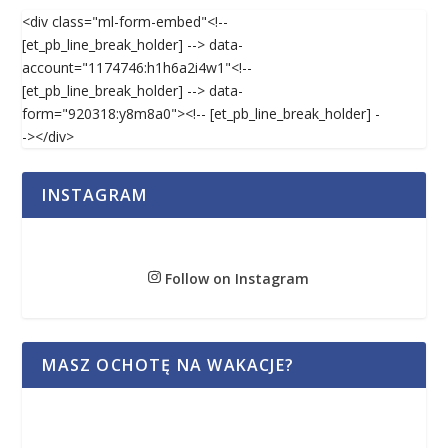
<div class="ml-form-embed"<!--
[et_pb_line_break_holder] --> data-
account="1174746:h1h6a2i4w1"<!--
[et_pb_line_break_holder] --> data-
form="920318:y8m8a0"><!-- [et_pb_line_break_holder] -
-></div>
INSTAGRAM
Follow on Instagram
MASZ OCHOTĘ NA WAKACJE?