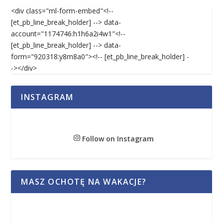
<div class="ml-form-embed"<!--
[et_pb_line_break_holder] --> data-
account="1174746:h1h6a2i4w1"<!--
[et_pb_line_break_holder] --> data-
form="920318:y8m8a0"><!-- [et_pb_line_break_holder] -
-></div>
INSTAGRAM
Follow on Instagram
MASZ OCHOTĘ NA WAKACJE?