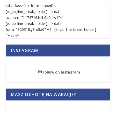
<div class="ml-form-embed"<!--
[et_pb_line_break_holder] --> data-
account="1174746:h1h6a2i4w1"<!--
[et_pb_line_break_holder] --> data-
form="920318:y8m8a0"><!-- [et_pb_line_break_holder] -
-></div>
INSTAGRAM
Follow on Instagram
MASZ OCHOTĘ NA WAKACJE?