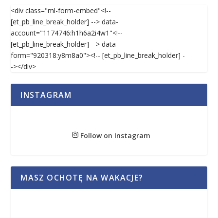
<div class="ml-form-embed"<!--
[et_pb_line_break_holder] --> data-
account="1174746:h1h6a2i4w1"<!--
[et_pb_line_break_holder] --> data-
form="920318:y8m8a0"><!-- [et_pb_line_break_holder] -
-></div>
INSTAGRAM
Follow on Instagram
MASZ OCHOTĘ NA WAKACJE?