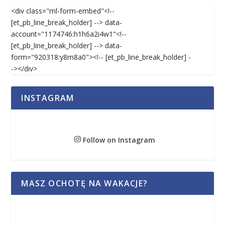
<div class="ml-form-embed"<!--
[et_pb_line_break_holder] --> data-
account="1174746:h1h6a2i4w1"<!--
[et_pb_line_break_holder] --> data-
form="920318:y8m8a0"><!-- [et_pb_line_break_holder] -
-></div>
INSTAGRAM
Follow on Instagram
MASZ OCHOTĘ NA WAKACJE?