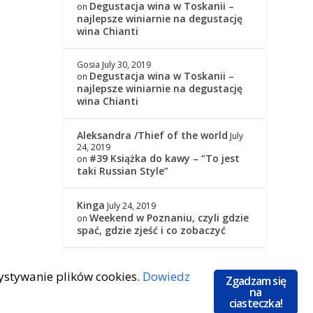
Degustacja wina w Toskanii –
on
najlepsze winiarnie na degustację
wina Chianti
Gosia
July 30, 2019
Degustacja wina w Toskanii –
on
najlepsze winiarnie na degustację
wina Chianti
Aleksandra /Thief of the world
July
24, 2019
#39 Książka do kawy – “To jest
on
taki Russian Style”
Kinga
July 24, 2019
Weekend w Poznaniu, czyli gdzie
on
spać, gdzie zjeść i co zobaczyć
Kinga
July 24, 2019
zystywanie plików cookies.
Dowiedz
#39 Książka do kawy – “To jest
on
Zgadzam się
taki Russian Style”
na
ciasteczka!