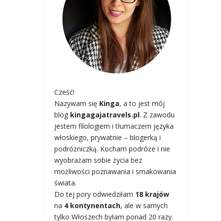
Cześć!
Nazywam się
Kinga
, a to jest mój
blog
kingagajatravels.pl
. Z zawodu
jestem filologiem i tłumaczem języka
włoskiego, prywatnie – blogerką i
podróżniczką. Kocham podróże i nie
wyobrażam sobie życia bez
możliwości poznawania i smakowania
świata.
Do tej pory odwiedziłam
18 krajów
na
4 kontynentach
, ale w samych
tylko Włoszech byłam ponad 20 razy.