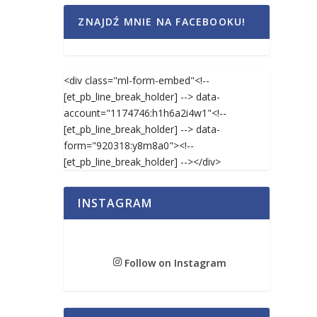
ZNAJDŹ MNIE NA FACEBOOKU!
<div class="ml-form-embed"<!--
[et_pb_line_break_holder] --> data-
account="1174746:h1h6a2i4w1"<!--
[et_pb_line_break_holder] --> data-
form="920318:y8m8a0"><!--
[et_pb_line_break_holder] --></div>
INSTAGRAM
Follow on Instagram