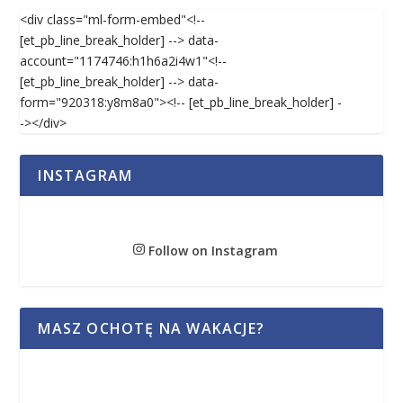
<div class="ml-form-embed"<!--
[et_pb_line_break_holder] --> data-
account="1174746:h1h6a2i4w1"<!--
[et_pb_line_break_holder] --> data-
form="920318:y8m8a0"><!-- [et_pb_line_break_holder] -
-></div>
INSTAGRAM
Follow on Instagram
MASZ OCHOTĘ NA WAKACJE?