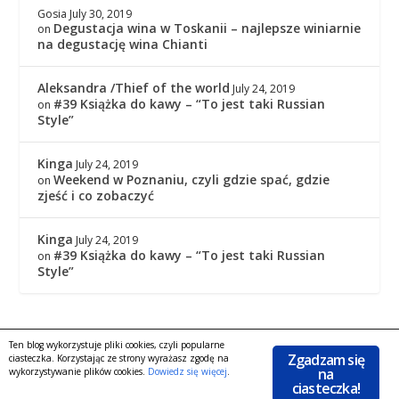
Gosia
July 30, 2019
Degustacja wina w Toskanii – najlepsze winiarnie
on
na degustację wina Chianti
Aleksandra /Thief of the world
July 24, 2019
#39 Książka do kawy – “To jest taki Russian
on
Style”
Kinga
July 24, 2019
Weekend w Poznaniu, czyli gdzie spać, gdzie
on
zjeść i co zobaczyć
Kinga
July 24, 2019
#39 Książka do kawy – “To jest taki Russian
on
Style”
Ten blog wykorzystuje pliki cookies, czyli popularne
Copyright © 2016
|
KingaGaja Travels
POLITYKA
Zgadzam się
ciasteczka. Korzystając ze strony wyrażasz zgodę na
|
na
PRYWATNOŚCI
Facebook
wykorzystywanie plików cookies.
Dowiedz się więcej
.
ciasteczka!