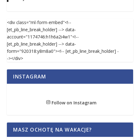
<div class="ml-form-embed"<!--
[et_pb_line_break_holder] --> data-
account="1174746:h1h6a2i4w1"<!--
[et_pb_line_break_holder] --> data-
form="920318:y8m8a0"><!-- [et_pb_line_break_holder] -
-></div>
INSTAGRAM
Follow on Instagram
MASZ OCHOTĘ NA WAKACJE?